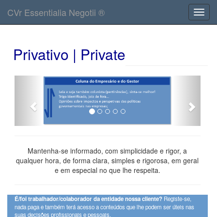
CVr Essentialia Negotii ®
Privativo | Private
Previous
Next
Mantenha-se informado, com simplicidade e rigor, a
qualquer hora, de forma clara, simples e rigorosa, em geral
e em especial no que lhe respeita.
É/foi trabalhador/colaborador da entidade nossa cliente?
Registe-se,
nada paga e também terá acesso a conteúdos que lhe podem ser úteis nas
suas decisões profissionais e pessoais.