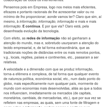
Pensemos pois em Empresa, logo nos meios mais eficientes,
eficazes e portanto racionais de lhe acrescentar valor ou no
mínimo de lho proporcionar; aonde vamos ter? Claro que sim, aí
mesmo, à
informação, informação, informação
e mais e mais
informação
.
E continua
. E por que via? Claro está, pela
desenfreada evolução da tecnologia.
Com efeito, as
redes de informação
não só ganharam a
atenção do mundo, mas e, sobretudo usurparam a atenção do
tecido empresarial, e, de tal forma extraordinária, que as
tradicionais noções de distâncias entre os mais remotos pontos,
v.g., locais, regiões, países e continentes, etc., passaram a ser
relativas.
A velocidade e a dimensão com que se produz informação,
torna-a efémera e complexa, de tal forma que qualquer evento
de natureza política, económica social, etc., num dado ponto do
globo, mais especificamente num qualquer país, mormente do
mundo com economias mais desenvolvidas, aliás as que a todos
nos influenciam, imediatamente os mercados (de capitais,
monetários, cambiais, de mercadorias, etc.), que por sua vez se
refletem nas empresas, as quais, sem uma fonte de filtragem e