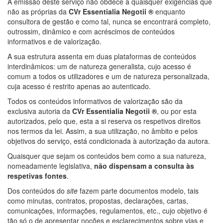
A emissão deste serviço não obdece a quaisquer exigências que
não as próprias da
CVr Essentialia Negotii ®
enquanto
consultora de gestão e como tal, nunca se encontrará completo,
outrossim, dinâmico e com acréscimos de conteúdos
informativos e de valorização.
A sua estrutura assenta em duas plataformas de conteúdos
interdinâmicos: um de natureza generalista, cujo acesso é
comum a todos os utilizadores e um de natureza personalizada,
cuja acesso é restrito apenas ao autenticado.
Todos os conteúdos informativos de valorização são da
exclusiva autoria da
CVr Essentialia Negotii ®
, ou por esta
autorizados, pelo que, esta a si reserva os respetivos direitos
nos termos da lei. Assim, a sua utilização, no âmbito e pelos
objetivos do serviço, está condicionada à autorização da autora.
Quaisquer que sejam os conteúdos bem como a sua natureza,
nomeadamente legislativa,
não dispensam a consulta às
respetivas fontes
.
Dos conteúdos do
site
fazem parte documentos modelo, tais
como minutas, contratos, propostas, declarações, cartas,
comunicações, informações, regulamentos, etc., cujo objetivo é
tão só o de apresentar noções e esclarecimentos sobre vias e