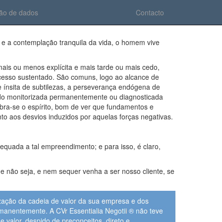
ção de dados
Contacto
 e a contemplação tranquila da vida, o homem vive
ais ou menos explícita e mais tarde ou mais cedo,
esso sustentado. São comuns, logo ao alcance de
e ínsita de subtilezas, a perseverança endógena de
ndo monitorizada permanentemente ou diagnosticada
abra-se o espírito, bom de ver que fundamentos e
o aos desvios induzidos por aquelas forças negativas.
equada a tal empreendimento; e para isso, é claro,
ue não seja, e nem sequer venha a ser nosso cliente, se
ização da cadeia de valor da sua empresa e dos
ermanentemente. A CVr Essentialia Negotii ® não teve
 valor, despido de preconceitos, direto e