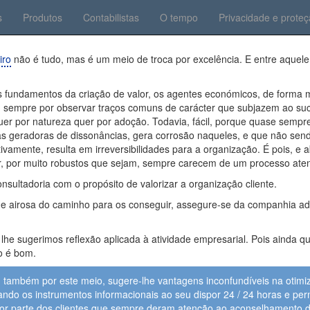
s
Produtos
Contabilistas
O tempo
Privacidade e prote
iro
não é tudo, mas é um meio de troca por excelência. E entre aquele
s fundamentos da criação de valor, os agentes económicos, de forma m
sempre por observar traços comuns de carácter que subjazem ao suc
uer por natureza quer por adoção. Todavia, fácil, porque quase sempr
as geradoras de dissonâncias, gera corrosão naqueles, e que não se
ivamente, resulta em irreversibilidades para a organização. É pois, e 
r, por muito robustos que sejam, sempre carecem de um processo atent
onsultadoria com o propósito de valorizar a organização cliente.
ade airosa do caminho para os conseguir, assegure-se da companhia ad
 lhe sugerimos reflexão aplicada à atividade empresarial. Pois ainda q
so é bom.
, também por este meio, sugere-lhe vantagens inconfundíveis na otim
lizando os instrumentos informacionais ao seu dispor 24 / 24 horas e p
por parte dos clientes que sempre deram atenção ao aconselhamento de