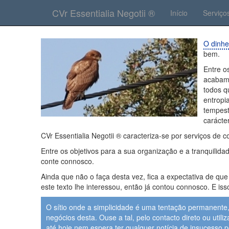
CVr Essentialia Negotii ®
Início
Serviço
O dinhe
bem.
Entre o
acabam 
todos q
entropi
tempest
carácte
CVr Essentialia Negotii ® caracteriza-se por serviços de c
Entre os objetivos para a sua organização e a tranquilid
conte connosco.
Ainda que não o faça desta vez, fica a expectativa de que
este texto lhe interessou, então já contou connosco. E is
O sítio onde a simplicidade é uma tentação permanente
negócios desta. Ouse a tal, pelo contacto direto ou uti
até hoje nem espera ter qualquer notícia de insucesso 